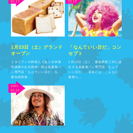
01.13
01.13
1月23日（土）グランド
「なんていい日だ」コン
オープン
セプト
イタリアンの料理人であり日本酒
1月23日［土］、愛知県西三河に誕
学講師の左右田慎一郎は高級食パ
生する高級食パン専門店「なんて
ン専門店「なんていい日だ」を、
いい日だ」。店名には、こんなに
愛知県西尾…
素晴ら…
2021
01.13